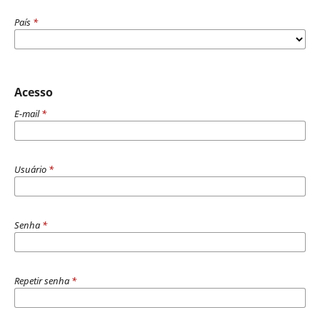
País
*
Acesso
E-mail
*
Usuário
*
Senha
*
Repetir senha
*