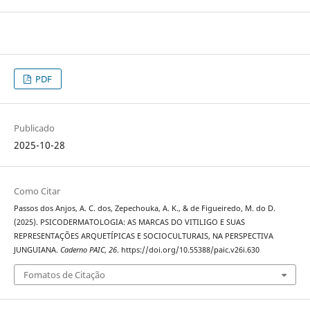
PDF
Publicado
2025-10-28
Como Citar
Passos dos Anjos, A. C. dos, Zepechouka, A. K., & de Figueiredo, M. do D.
(2025). PSICODERMATOLOGIA: AS MARCAS DO VITILIGO E SUAS
REPRESENTAÇÕES ARQUETÍPICAS E SOCIOCULTURAIS, NA PERSPECTIVA
JUNGUIANA.
Caderno PAIC
,
26
. https://doi.org/10.55388/paic.v26i.630
Fomatos de Citação