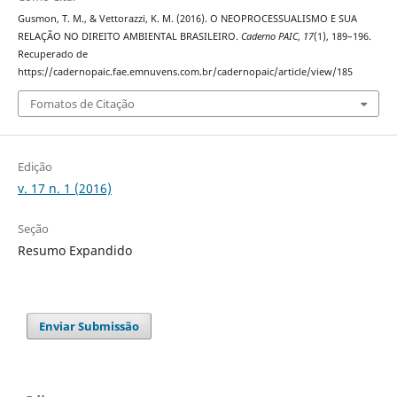
Gusmon, T. M., & Vettorazzi, K. M. (2016). O NEOPROCESSUALISMO E SUA
RELAÇÃO NO DIREITO AMBIENTAL BRASILEIRO.
Caderno PAIC
,
17
(1), 189–196.
Recuperado de
https://cadernopaic.fae.emnuvens.com.br/cadernopaic/article/view/185
Fomatos de Citação
Edição
v. 17 n. 1 (2016)
Seção
Resumo Expandido
Enviar Submissão